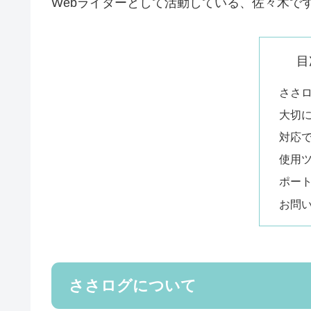
Webライターとして活動している、佐々木で
目
ささ
大切
対応
使用
ポー
お問
ささログについて